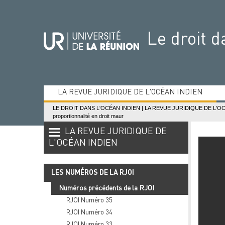
Aller
Aller
Aller
Aller
au
au
à
au
contenu
menu
la
mini-
Le droit d
recherche
footer
LA REVUE JURIDIQUE DE L'OCÉAN INDIEN
Les numéros de la RJOI
LE DROIT DANS L'OCÉAN INDIEN
|
LA REVUE JURIDIQUE DE L'O
proportionnalité en droit maur
LA REVUE JURIDIQUE DE
L'OCÉAN INDIEN
LES NUMÉROS DE LA RJOI
Numéros précédents de la RJOI
RJOI Numéro 35
RJOI Numéro 34
RJOI Numéro 33