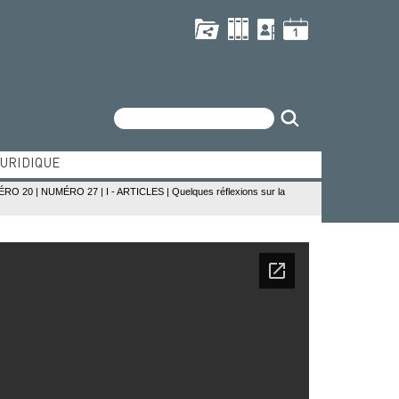
Recherche
JURIDIQUE
dien
MÉRO 20
|
NUMÉRO 27
|
I - ARTICLES
|
Quelques réflexions sur la
ique de l'océan Indien