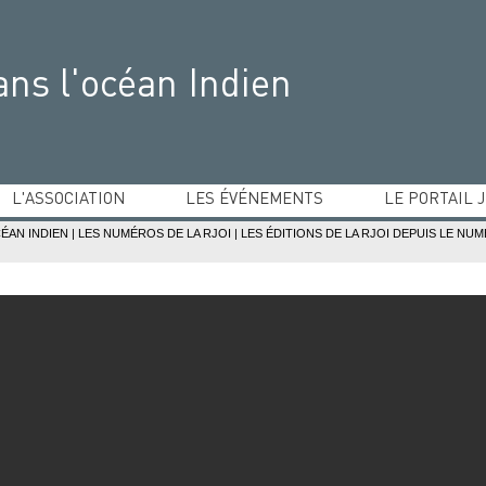
ans l'océan Indien
L'ASSOCIATION
LES ÉVÉNEMENTS
LE PORTAIL 
Equipe dirigeante
Ateliers du droit de l'océan Indien
Pays de l'océan In
CÉAN INDIEN
|
LES NUMÉROS DE LA RJOI
|
LES ÉDITIONS DE LA RJOI DEPUIS LE NU
Statuts
Conférence judiciaire de l'océan Indien
Bibliographie jurid
Partenaires
Concours de mémoires de l'océan Indien
Adhésions
Conférences et colloques