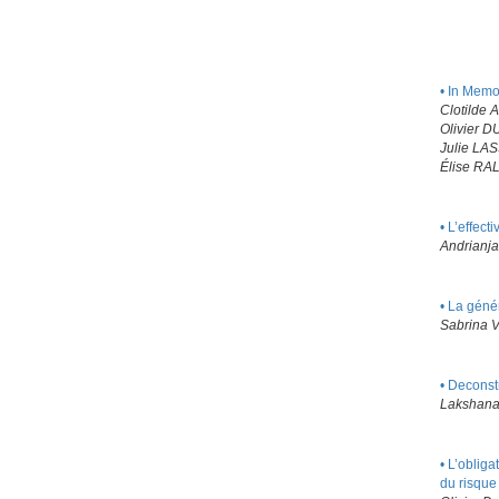
•
In Memo
Clotild
Olivier 
Julie LA
Élise RA
•
L’effect
Andrianj
•
La génér
Sabrina 
•
Deconstr
Lakshana
•
L’obliga
du risque