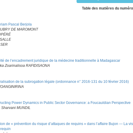
Table des matières du numéro
riam Pascal Berjola
e AUBRY DE MAROMONT
DUPÉRÉ
SSALLE
LSER
ivité de l’encadrement juridique de la médecine traditionnelle à Madagascar
aka Zoarinalisoa RAFIDISAONA
alisation de la subrogation légale (ordonnance n° 2016-131 du 10 février 2016)
VOANGINIRINA
ucting Power Dynamics in Public Sector Governance: a Foucauldian Perspective
 Sharvani MUNDIL
tion de « prévention du risque d’attaques de requins » dans l’affaire Bujon — La visi
 requin