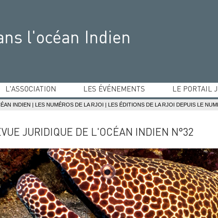
ans l'océan Indien
L'ASSOCIATION
LES ÉVÉNEMENTS
LE PORTAIL 
Equipe dirigeante
Ateliers du droit de l'océan Indien
Pays de l'océan In
CÉAN INDIEN
|
LES NUMÉROS DE LA RJOI
|
LES ÉDITIONS DE LA RJOI DEPUIS LE NU
Statuts
Conférence judiciaire de l'océan Indien
Bibliographie jurid
Partenaires
Concours de mémoires de l'océan Indien
EVUE JURIDIQUE DE L'OCÉAN INDIEN N°32
Adhésions
Conférences et colloques