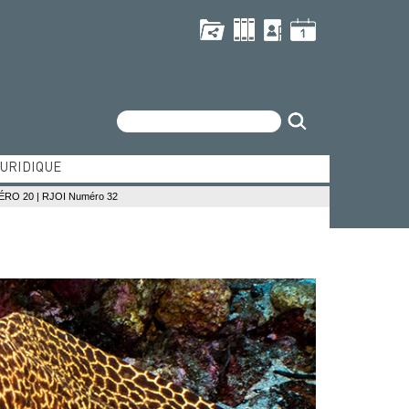
Recherche
JURIDIQUE
dien
MÉRO 20
|
RJOI Numéro 32
ique de l'océan Indien