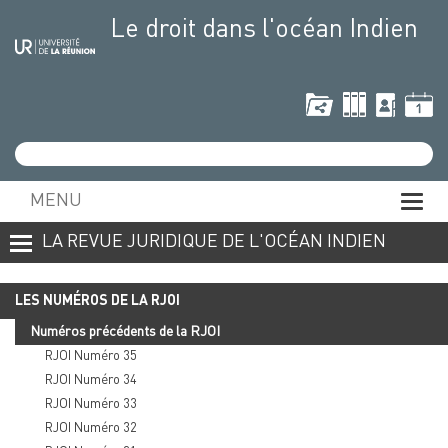
Aller
Aller
Aller
Aller
Le droit dans l'océan Indien
au
au
à
au
contenu
menu
la
mini-
recherche
footer
Recherche
MENU
Affic
LA REVUE JURIDIQUE DE L'OCÉAN INDIEN
LES NUMÉROS DE LA RJOI
Numéros précédents de la RJOI
RJOI Numéro 35
RJOI Numéro 34
RJOI Numéro 33
RJOI Numéro 32