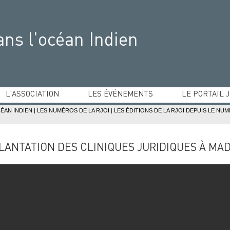
ans l'océan Indien
L'ASSOCIATION
LES ÉVÉNEMENTS
LE PORTAIL 
Equipe dirigeante
Ateliers du droit de l'océan Indien
Pays de l'océan In
CÉAN INDIEN
|
LES NUMÉROS DE LA RJOI
|
LES ÉDITIONS DE LA RJOI DEPUIS LE NU
Statuts
Conférence judiciaire de l'océan Indien
Bibliographie jurid
Partenaires
Concours de mémoires de l'océan Indien
Adhésions
Conférences et colloques
PLANTATION DES CLINIQUES JURIDIQUES À M