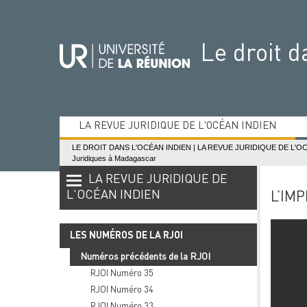
Aller
Aller
Aller
Aller
au
au
à
au
contenu
menu
la
mini-
Le droit d
recherche
footer
LA REVUE JURIDIQUE DE L'OCÉAN INDIEN
Les numéros de la RJOI
LE DROIT DANS L'OCÉAN INDIEN
|
LA REVUE JURIDIQUE DE L'O
Juridiques à Madagascar
LA REVUE JURIDIQUE DE
L'OCÉAN INDIEN
L’IM
LES NUMÉROS DE LA RJOI
Numéros précédents de la RJOI
RJOI Numéro 35
RJOI Numéro 34
RJOI Numéro 33