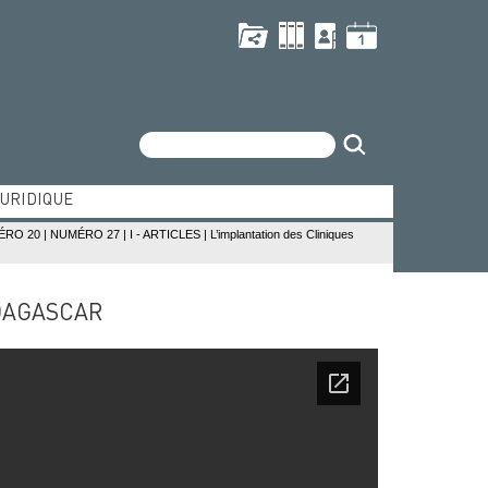
Recherche
JURIDIQUE
dien
MÉRO 20
|
NUMÉRO 27
|
I - ARTICLES
|
L’implantation des Cliniques
ique de l'océan Indien
ADAGASCAR